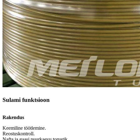
Sulami funktsioon
Rakendus
Keemiline töötlemine.
Reostuskontroll.
Nafta ja gaasi puurkaevu torustik.