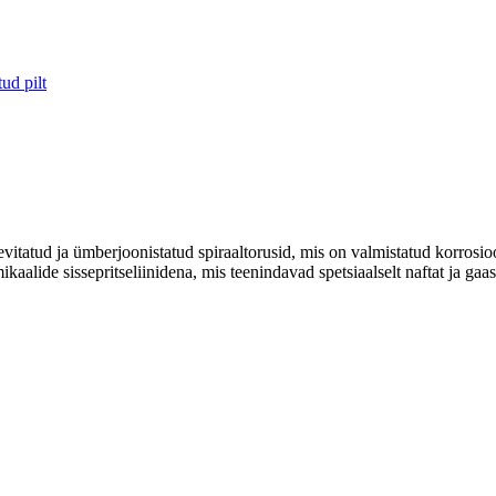
itatud ja ümberjoonistatud spiraaltorusid, mis on valmistatud korrosioon
ikaalide sissepritseliinidena, mis teenindavad spetsiaalselt naftat ja gaas