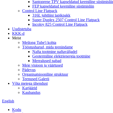
Santoprene TPV kapseldatud keemiline süstimislii
FEP kapseldatud keemiline süstimisliin
Control Line Flatpack
316L juhtliini lapikpakk
Super Duplex 2507 Control Line Flatpack
Incoloy 825 Control Line Flatpack
Uudistetuba
KKK-d
Meist
Meilong Tube'i kohta
Tööstusharud, mida teenindame
Nafta tootmine naftaväljadel
Geotermiline elektrienergia tootmine
Merealused nabad
Meie visioon ja väärtused
Pädevus
Organisatsiooniline struktuur
Teenused Galerii
Võta meiega ühendust
Karjäärid
Kaubandus
English
Kodu