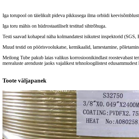
Iga torupool on täielikult pideva pikkusega ilma orbiidi keevisõmblust
Iga toru mähis on hüdrostaatiliselt testitud sihtrõhuga.
Testi saavad kohapeal näha kolmandatest isikutest inspektorid (SGS
Muud testid on pöörisvoolukatse, kemikaalid, lamestamine, põletamine
Meilong Tube pakub laias valikus korrosioonikindlast roostevabast teras
merealuste arenduste jaoks vajalikest tehnoloogilistest edusammudes
Toote väljapanek