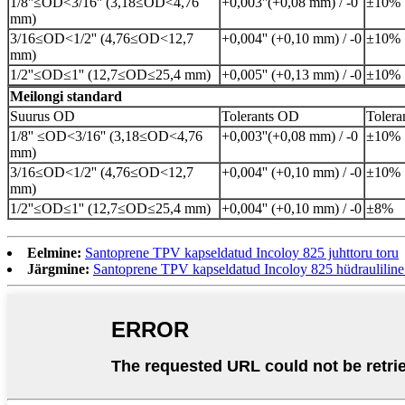
1/8''≤OD<3/16'' (3,18≤OD<4,76
+0,003
''
(+0,08 mm) / -0
±10%
mm)
3/16≤OD<1/2'' (4,76≤OD<12,7
+0,004'' (+0,10 mm) / -0
±10%
mm)
1/2''≤OD≤1'' (12,7≤OD≤25,4 mm)
+0,005'' (+0,13 mm) / -0
±10%
Meilongi standard
Suurus OD
Tolerants OD
Toler
1/8'' ≤OD<3/16'' (3,18≤OD<4,76
+0,003
''
(+0,08 mm) / -0
±10%
mm)
3/16≤OD<1/2'' (4,76≤OD<12,7
+0,004'' (+0,10 mm) / -0
±10%
mm)
1/2''≤OD≤1'' (12,7≤OD≤25,4 mm)
+0,004'' (+0,10 mm) / -0
±8%
Eelmine:
Santoprene TPV kapseldatud Incoloy 825 juhttoru toru
Järgmine:
Santoprene TPV kapseldatud Incoloy 825 hüdrauliline 