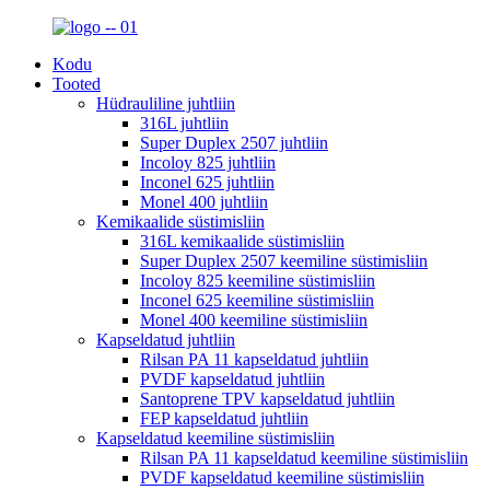
Kodu
Tooted
Hüdrauliline juhtliin
316L juhtliin
Super Duplex 2507 juhtliin
Incoloy 825 juhtliin
Inconel 625 juhtliin
Monel 400 juhtliin
Kemikaalide süstimisliin
316L kemikaalide süstimisliin
Super Duplex 2507 keemiline süstimisliin
Incoloy 825 keemiline süstimisliin
Inconel 625 keemiline süstimisliin
Monel 400 keemiline süstimisliin
Kapseldatud juhtliin
Rilsan PA 11 kapseldatud juhtliin
PVDF kapseldatud juhtliin
Santoprene TPV kapseldatud juhtliin
FEP kapseldatud juhtliin
Kapseldatud keemiline süstimisliin
Rilsan PA 11 kapseldatud keemiline süstimisliin
PVDF kapseldatud keemiline süstimisliin