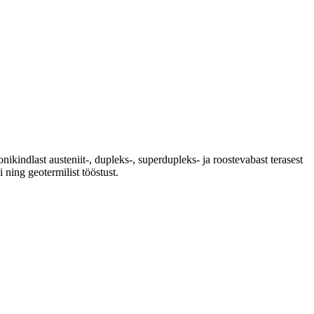
ikindlast austeniit-, dupleks-, superdupleks- ja roostevabast terasest
i ning geotermilist tööstust.