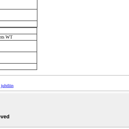
ants WT
juhtliin