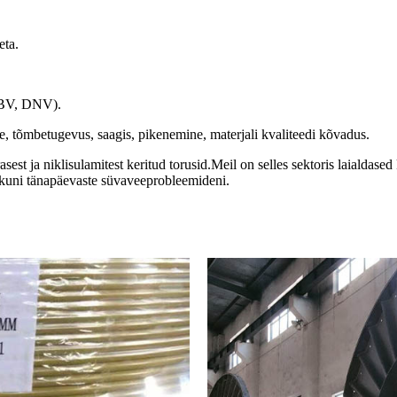
eta.
, BV, DNV).
, tõmbetugevus, saagis, pikenemine, materjali kvaliteedi kõvadus.
est ja niklisulamitest keritud torusid.Meil on selles sektoris laialdased
t kuni tänapäevaste süvaveeprobleemideni.