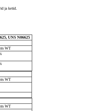
d ja ketid.
 625, UNS N06625
ants WT
%
%
ants WT
ants WT