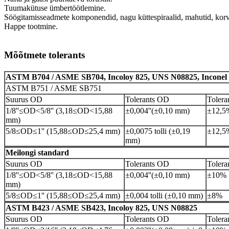
Tuumakütuse ümbertöötlemine.
Söögitamisseadmete komponendid, nagu küttespiraalid, mahutid, korvi
Happe tootmine.
Mõõtmete tolerants
ASTM B704 / ASME SB704, Incoloy 825, UNS N08825, Inconel
ASTM B751 / ASME SB751
Suurus OD
Tolerants OD
Toler
1/8''≤OD<5/8'' (3,18≤OD<15,88
±0,004
''
(±0,10 mm)
±12,5
mm)
5/8≤OD≤1'' (15,88≤OD≤25,4 mm)
±0,0075 tolli (±0,19
±12,5
mm)
Meilongi standard
Suurus OD
Tolerants OD
Toler
1/8''≤OD<5/8'' (3,18≤OD<15,88
±0,004
''
(±0,10 mm)
±10%
mm)
5/8≤OD≤1'' (15,88≤OD≤25,4 mm)
±0,004 tolli (±0,10 mm)
±8%
ASTM B423 / ASME SB423, Incoloy 825, UNS N08825
Suurus OD
Tolerants OD
Toler