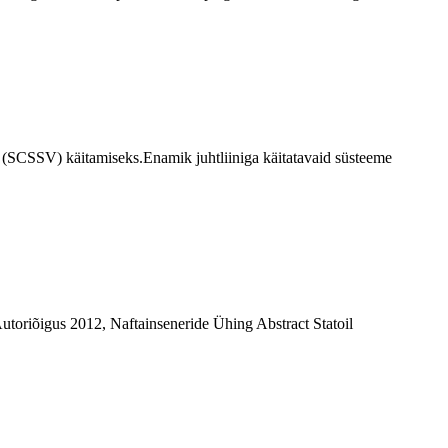
i (SCSSV) käitamiseks.Enamik juhtliiniga käitatavaid süsteeme
toriõigus 2012, Naftainseneride Ühing Abstract Statoil