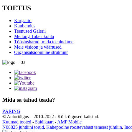
TOETUS
Karjäärid
Kaubandus
Teenused Galerii
Meilong Tube'i kohta
Tööstusharud, mida teenindame
Meie visioon ja väärtused
Organisatsiooniline struktuur
Mida sa tahad teada?
PÄRING
© Autoriõigus – 2010-2022 : Kõik õigused kaitstud.
Kuumad tooted
-
Saidikaart
-
AMP Mobile
N08825 juhtliini torud
,
Kahepoolne roostevabast terasest juhtliin
,
Inco