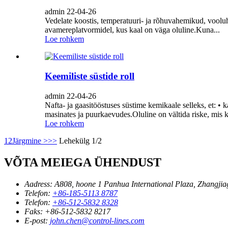
admin 22-04-26
Vedelate koostis, temperatuuri- ja rõhuvahemikud, vooluhu
avamereplatvormidel, kus kaal on väga oluline.Kuna...
Loe rohkem
Keemiliste süstide roll
admin 22-04-26
Nafta- ja gaasitööstuses süstime kemikaale selleks, et: • k
masinates ja puurkaevudes.Oluline on vältida riske, mis 
Loe rohkem
1
2
Järgmine >
>>
Lehekülg 1/2
VÕTA MEIEGA ÜHENDUST
Aadress:
A808, hoone 1 Panhua International Plaza, Zhangjiaga
Telefon:
+86-185-5113 8787
Telefon:
+86-512-5832 8328
Faks:
+86-512-5832 8217
E-post:
john.chen@control-lines.com