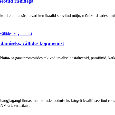
seotud riskidega
rd ei anna süstitavad kemikaalid soovitud mõju, mõnikord sadestumise v
ndamiseks, vältides kogunemist
.Nafta- ja gaasiprotsessides tekivad tavaliselt asfalteenid, parafiinid, ka
ngjiagangi linnas meie torude tootmiseks kõrgelt kvalifitseeritud roost
NV GL sertifikaat...