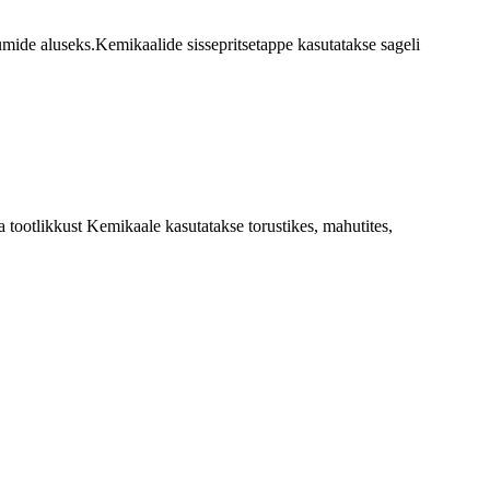
iumide aluseks.Kemikaalide sissepritsetappe kasutatakse sageli
sta tootlikkust Kemikaale kasutatakse torustikes, mahutites,