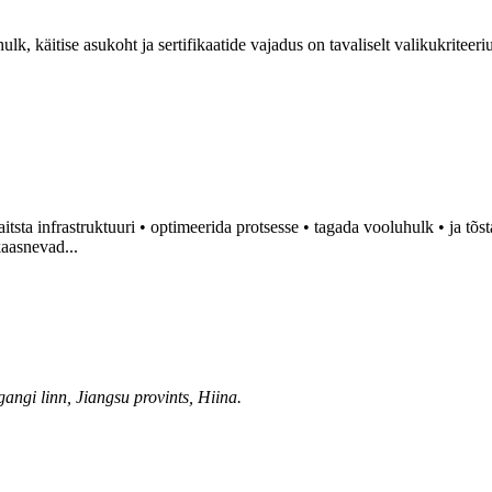
lk, käitise asukoht ja sertifikaatide vajadus on tavaliselt valikukriteer
aitsta infrastruktuuri • optimeerida protsesse • ​​tagada vooluhulk • ja tõ
kaasnevad...
ngi linn, Jiangsu provints, Hiina.