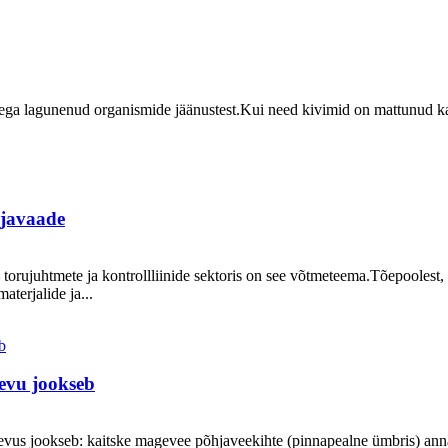
dega lagunenud organismide jäänustest.Kui need kivimid on mattunud ka
ljavaade
 torujuhtmete ja kontrollliinide sektoris on see võtmeteema.Tõepoolest, s
terjalide ja...
evu jookseb
evus jookseb: kaitske magevee põhjaveekihte (pinnapealne ümbris) ann