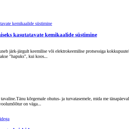
miseks kasutatavate kemikaalide süstimine
guneb järk-järgult keemilise või elektrokeemilise protsessiga kokkupuu
takse "hapuks", kui koos...
avaline.Tänu kõrgemale ohutus- ja turvatasemele, mida me tänapäeval na
voolumõõtur on väga...