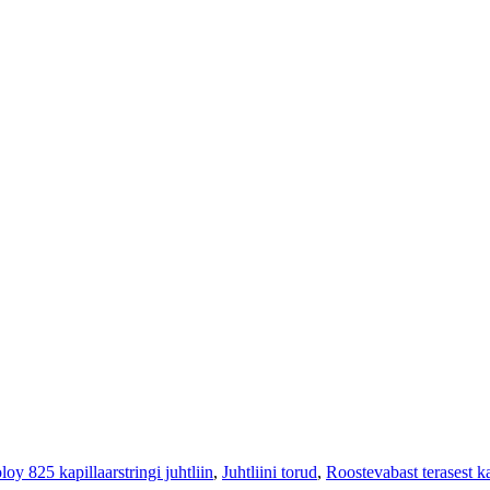
loy 825 kapillaarstringi juhtliin
,
Juhtliini torud
,
Roostevabast terasest ka