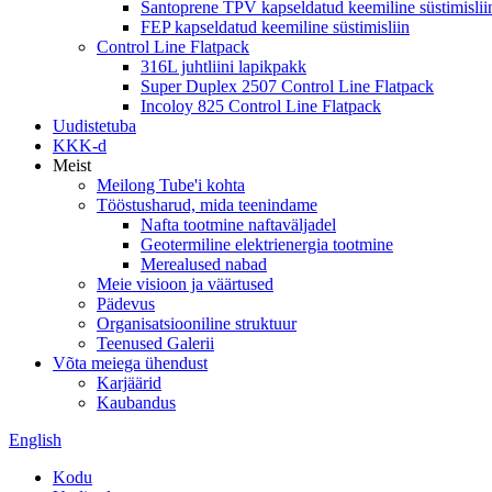
Santoprene TPV kapseldatud keemiline süstimislii
FEP kapseldatud keemiline süstimisliin
Control Line Flatpack
316L juhtliini lapikpakk
Super Duplex 2507 Control Line Flatpack
Incoloy 825 Control Line Flatpack
Uudistetuba
KKK-d
Meist
Meilong Tube'i kohta
Tööstusharud, mida teenindame
Nafta tootmine naftaväljadel
Geotermiline elektrienergia tootmine
Merealused nabad
Meie visioon ja väärtused
Pädevus
Organisatsiooniline struktuur
Teenused Galerii
Võta meiega ühendust
Karjäärid
Kaubandus
English
Kodu