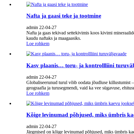
Nafta ja gaasi teke ja tootmine
admin 22-04-27
Nafta ja gaas tekivad settekivimis koos kivimi mineraali
kaudu naftaks ja maagaasiks.
Loe rohkem
Kasv plaanis… toru- ja kontrollliini turuvä
admin 22-04-27
Globaliseerunud turul võib oodata jõudluse killustumist –
geograafia ja turusegmendi, vaid ka vee sügavuse, ehitusma
Loe rohkem
Kõige levinumad põhjused, miks ümbris ka
admin 22-04-27
Järgmised on kõige levinumad põhjused, miks ümbris ka