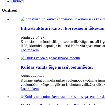
Uudised
Uudised
Infrastruktuuri kaitse: korrosiooni tõkesta
admin 22-04-27
Korrosioon on looduslik protsess, mille käigus metall la
H2S, kloriidid, hapnik ja bakterid.Nafta või gaasi nimeta
Loe rohkem
Kuidas valida õige massivoolumõõtur
admin 22-04-27
Kümme aastat oli mehaanilise voolumõõtja võtmine üsna t
voolumõõtur kõige loogilisem ja ohutum valik.Coriolise 
Loe rohkem