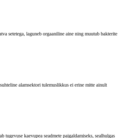
tva setetega, laguneb orgaaniline aine ning muutub bakterite
uhteline alamsektori tulemuslikkus ei erine mitte ainult
ab tugevuse kaevupea seadmete paigaldamiseks, sealhulgas