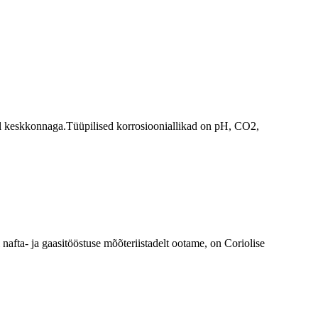
tel keskkonnaga.Tüüpilised korrosiooniallikad on pH, CO2,
fta- ja gaasitööstuse mõõteriistadelt ootame, on Coriolise