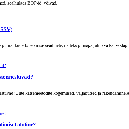
ed, sealhulgas BOP-id, võivad...
CSSV)
e puuraukude lõpetamise seadmete, näiteks pinnaga juhitava kaitseklap
l...
ebaõnnestuvad?
nestuvad?Uute katsemeetodite kogemused, väljakutsed ja rakendamine Au
imisel oluline?