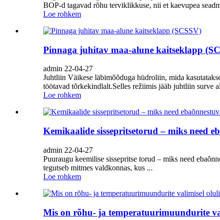
BOP-d tagavad rõhu terviklikkuse, nii et kaevupea seadm
Loe rohkem
Pinnaga juhitav maa-alune kaitseklapp (S
admin 22-04-27
Juhtliin Väikese läbimõõduga hüdroliin, mida kasutataks
töötavad tõrkekindlalt.Selles režiimis jääb juhtliin surve al
Loe rohkem
Kemikaalide sissepritsetorud – miks need 
admin 22-04-27
Puuraugu keemilise sissepritse torud – miks need ebaõn
tegutseb mitmes valdkonnas, kus ...
Loe rohkem
Mis on rõhu- ja temperatuurimuundurite val