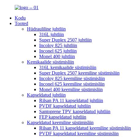
Kodu
Tooted
Hüdrauliline juhtliin
316L juhtliin
Super Duplex 2507 juhtliin
Incoloy 825 juhtliin
Inconel 625 juhtliin
Monel 400 juhtliin
Kemikaalide süstimisliin
316L kemikaalide süstimisliin
Super Duplex 2507 keemiline süstimisliin
Incoloy 825 keemiline süstimisliin
Inconel 625 keemiline süstimisliin
Monel 400 keemiline süstimisliin
Kapseldatud juhtliin
Rilsan PA 11 kapseldatud juhtliin
PVDF kapseldatud juhtliin
Santoprene TPV kapseldatud juhtliin
FEP kapseldatud juhtliin
Kapseldatud keemiline süstimisliin
Rilsan PA 11 kapseldatud keemiline süstimisliin
PVDF kapseldatud keemiline süstimisliin