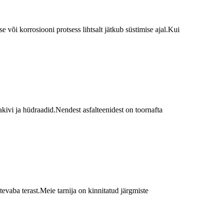
õi korrosiooni protsess lihtsalt jätkub süstimise ajal.Kui
tlakivi ja hüdraadid.Nendest asfalteenidest on toornafta
evaba terast.Meie tarnija on kinnitatud järgmiste