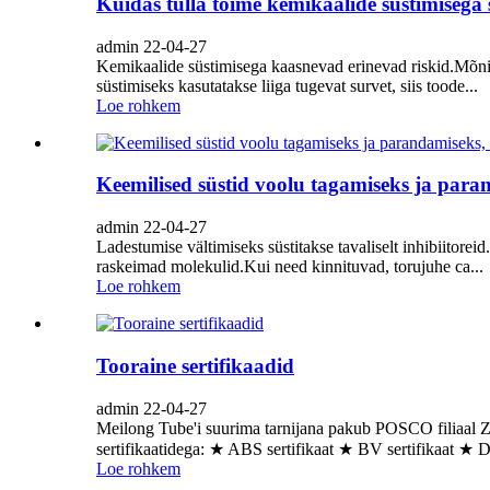
Kuidas tulla toime kemikaalide süstimisega 
admin 22-04-27
Kemikaalide süstimisega kaasnevad erinevad riskid.Mõniko
süstimiseks kasutatakse liiga tugevat survet, siis toode...
Loe rohkem
Keemilised süstid voolu tagamiseks ja para
admin 22-04-27
Ladestumise vältimiseks süstitakse tavaliselt inhibiitoreid
raskeimad molekulid.Kui need kinnituvad, torujuhe ca...
Loe rohkem
Tooraine sertifikaadid
admin 22-04-27
Meilong Tube'i suurima tarnijana pakub POSCO filiaal Zha
sertifikaatidega: ★ ABS sertifikaat ★ BV sertifikaat ★ D
Loe rohkem