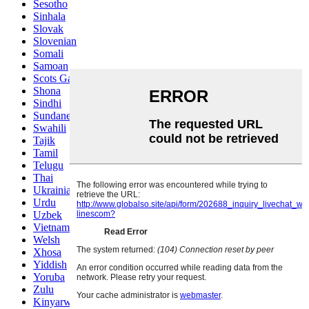
Sesotho
Sinhala
Slovak
Slovenian
Somali
Samoan
Scots Gaelic
Shona
Sindhi
Sundanese
Swahili
Tajik
Tamil
Telugu
Thai
Ukrainian
Urdu
Uzbek
Vietnamese
Welsh
Xhosa
Yiddish
Yoruba
Zulu
Kinyarwanda