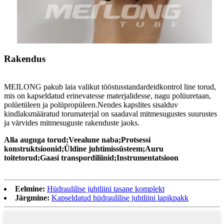
Rakendus
MEILONG pakub laia valikut tööstusstandardeid
kontr
ol line torud,
mis on kapseldatud erinevatesse materjalidesse, nagu polüuretaan,
polüetüleen ja polüpropüleen.Nendes kapslites sisalduv
kindlaksmääratud torumaterjal on saadaval mitmesugustes suurustes
ja värvides mitmesuguste rakenduste jaoks.
Alla auguga torud;
Veealune naba;
Protsessi
konstruktsioonid;
Üldine juhtimissüsteem;
Auru
toitetorud;
Gaasi transpordiliinid;
Instrumentatsioon
Eelmine:
Hüdraulilise juhtliini tasane komplekt
Järgmine:
Kapseldatud hüdraulilise juhtliini lapikpakk