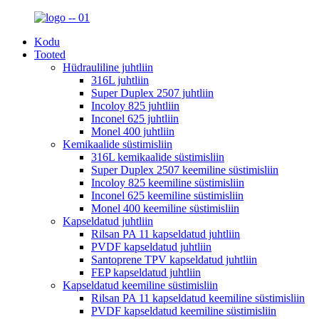
Kodu
Tooted
Hüdrauliline juhtliin
316L juhtliin
Super Duplex 2507 juhtliin
Incoloy 825 juhtliin
Inconel 625 juhtliin
Monel 400 juhtliin
Kemikaalide süstimisliin
316L kemikaalide süstimisliin
Super Duplex 2507 keemiline süstimisliin
Incoloy 825 keemiline süstimisliin
Inconel 625 keemiline süstimisliin
Monel 400 keemiline süstimisliin
Kapseldatud juhtliin
Rilsan PA 11 kapseldatud juhtliin
PVDF kapseldatud juhtliin
Santoprene TPV kapseldatud juhtliin
FEP kapseldatud juhtliin
Kapseldatud keemiline süstimisliin
Rilsan PA 11 kapseldatud keemiline süstimisliin
PVDF kapseldatud keemiline süstimisliin