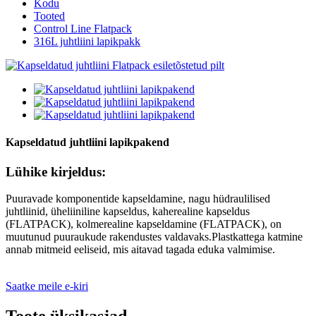
Kodu
Tooted
Control Line Flatpack
316L juhtliini lapikpakk
Kapseldatud juhtliini lapikpakend
Lühike kirjeldus:
Puuravade komponentide kapseldamine, nagu hüdraulilised
juhtliinid, üheliiniline kapseldus, kaherealine kapseldus
(FLATPACK), kolmerealine kapseldamine (FLATPACK), on
muutunud puuraukude rakendustes valdavaks.Plastkattega katmine
annab mitmeid eeliseid, mis aitavad tagada eduka valmimise.
Saatke meile e-kiri