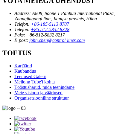
VÕTA MEIEGA ÜHENDUST
Aadress:
A808, hoone 1 Panhua International Plaza,
Zhangjiagangi linn, Jiangsu provints, Hiina.
Telefon:
+86-185-5113 8787
Telefon:
+86-512-5832 8328
Faks:
+86-512-5832 8217
E-post:
john.chen@control-lines.com
TOETUS
Karjäärid
Kaubandus
Teenused Galerii
Meilong Tube'i kohta
Tööstusharud, mida teenindame
Meie visioon ja väärtused
Organisatsiooniline struktuur