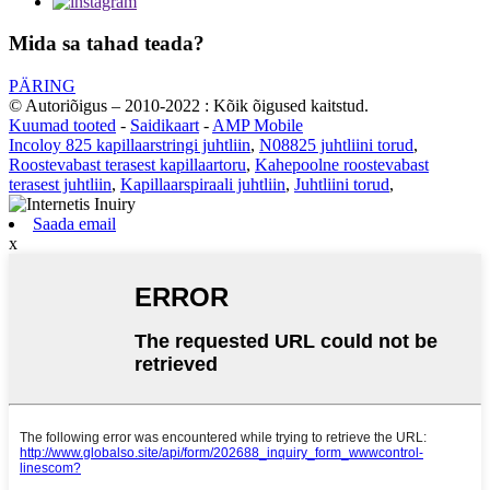
Mida sa tahad teada?
PÄRING
© Autoriõigus – 2010-2022 : Kõik õigused kaitstud.
Kuumad tooted
-
Saidikaart
-
AMP Mobile
Incoloy 825 kapillaarstringi juhtliin
,
N08825 juhtliini torud
,
Roostevabast terasest kapillaartoru
,
Kahepoolne roostevabast
terasest juhtliin
,
Kapillaarspiraali juhtliin
,
Juhtliini torud
,
Saada email
x