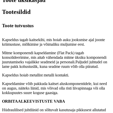
Toote üksikasjad
Tootesildid
Toote tutvustus
Kapseldus tagab kaitsekihi, mis hoiab auku jooksmise ajal joonte
kriimustuse, mõlkimise ja võimaliku muljumise eest.
Mitme komponendi kapseldamine (Flat Pack) tagab
konsolideerimise, mis aitab vähendada mitme üksiku komponendi
juurutamiseks vajalikke seadmeid ja personali.Paljudel juhtudel on
lame pakk kohustuslik, kuna seadme ruum võib olla piiratud.
Kapseldus hoiab metallist metalli kontakti.
Kapseldamine võib pakkuda kaitset aluskomponentidele, kui need
on augus, näiteks liinid, mis võivad olla risti liivapinnaga või olla
kokkupuutes suure koguse gaasiga.
ORBITAALKEEVISTUSTE VABA
Hüdraulilised juhtliinid on sõltuvalt kasutusaja pikkusest allutatud