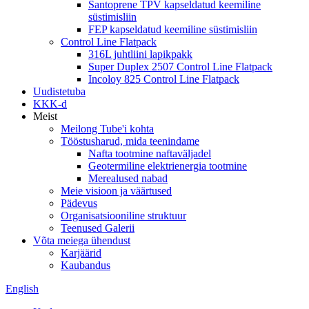
Santoprene TPV kapseldatud keemiline
süstimisliin
FEP kapseldatud keemiline süstimisliin
Control Line Flatpack
316L juhtliini lapikpakk
Super Duplex 2507 Control Line Flatpack
Incoloy 825 Control Line Flatpack
Uudistetuba
KKK-d
Meist
Meilong Tube'i kohta
Tööstusharud, mida teenindame
Nafta tootmine naftaväljadel
Geotermiline elektrienergia tootmine
Merealused nabad
Meie visioon ja väärtused
Pädevus
Organisatsiooniline struktuur
Teenused Galerii
Võta meiega ühendust
Karjäärid
Kaubandus
English