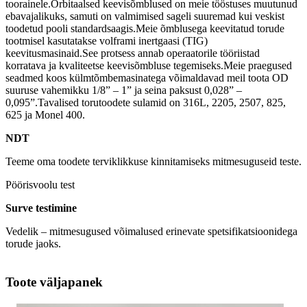
toorainele.Orbitaalsed keevisõmblused on meie tööstuses muutunud
ebavajalikuks, samuti on valmimised sageli suuremad kui veskist
toodetud pooli standardsaagis.Meie õmblusega keevitatud torude
tootmisel kasutatakse volframi inertgaasi (TIG)
keevitusmasinaid.See protsess annab operaatorile tööriistad
korratava ja kvaliteetse keevisõmbluse tegemiseks.Meie praegused
seadmed koos külmtõmbemasinatega võimaldavad meil toota OD
suuruse vahemikku 1/8” – 1” ja seina paksust 0,028” –
0,095”.Tavalised torutoodete sulamid on 316L, 2205, 2507, 825,
625 ja Monel 400.
NDT
Teeme oma toodete terviklikkuse kinnitamiseks mitmesuguseid teste.
Pöörisvoolu test
Surve testimine
Vedelik – mitmesugused võimalused erinevate spetsifikatsioonidega
torude jaoks.
Toote väljapanek